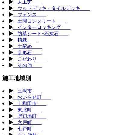
人工芝
ウッドデッキ・タイルデッキ
フェンス
土間コンクリート
インターロッキング
防草シート+石灰石
植栽
土留め
乱形石
こだわり
その他
施工地域別
三沢市
おいらせ町
十和田市
東北町
野辺地町
六戸町
七戸町