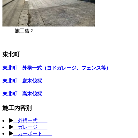
施工後２
東北町
東北町 外構一式（ヨドガレージ、フェンス等）
東北町 庭木伐採
東北町 高木伐採
施工内容別
外構一式
ガレージ
カーポート