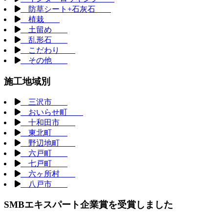
防草シート+石灰石
植栽
土留め
乱形石
こだわり
その他
施工地域別
三沢市
おいらせ町
十和田市
東北町
野辺地町
六戸町
七戸町
六ヶ所村
八戸市
SMBエキスパート企業賞を受賞しました