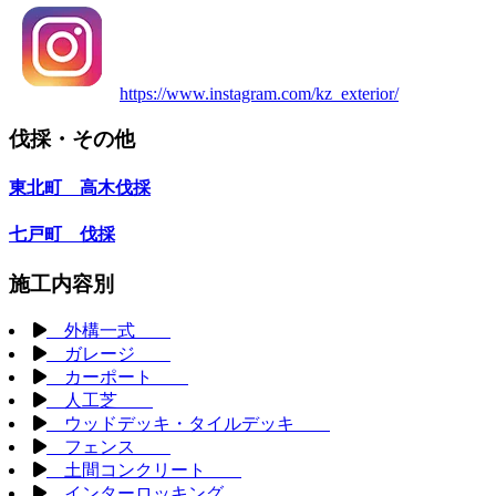
https://www.instagram.com/kz_exterior/
伐採・その他
東北町 高木伐採
七戸町 伐採
施工内容別
外構一式
ガレージ
カーポート
人工芝
ウッドデッキ・タイルデッキ
フェンス
土間コンクリート
インターロッキング