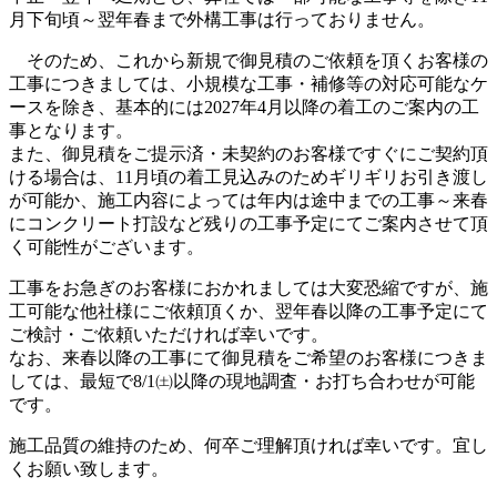
月下旬頃～翌年春まで外構工事は行っておりません。
そのため、
これから新規で御見積のご依頼を頂くお客様の
工事につきましては
、小規模な工事・補修等の対応可能なケ
ースを除き、
基本的には2027年4月以降の着工のご案内の工
事となります。
また、御見積をご提示済・未契約のお客様ですぐにご契約頂
ける場合は、11月頃の着工見込みのためギリギリお引き渡し
が可能か、施工内容によっては年内は途中までの工事～来春
にコンクリート打設など残りの工事予定にてご案内させて頂
く可能性がございます。
工事をお急ぎのお客様におかれましては大変恐縮ですが、施
工可能な他社様にご依頼頂くか、翌年春以降の工事予定にて
ご検討・ご依頼いただければ幸いです。
なお、来春以降の工事にて御見積をご希望のお客様につきま
しては、最短で8/1㈯以降の現地調査・お打ち合わせが可能
です。
施工品質の維持のため、何卒ご理解頂ければ幸いです。宜し
くお願い致します。