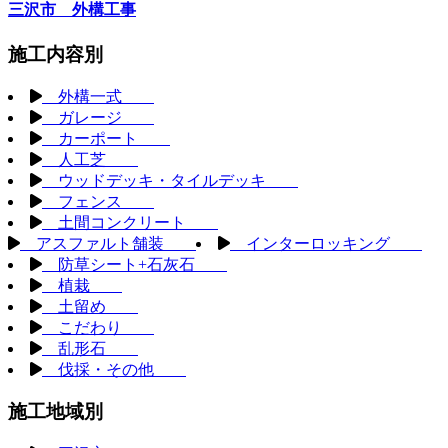
三沢市 外構工事
施工内容別
外構一式
ガレージ
カーポート
人工芝
ウッドデッキ・タイルデッキ
フェンス
土間コンクリート
アスファルト舗装
インターロッキング
防草シート+石灰石
植栽
土留め
こだわり
乱形石
伐採・その他
施工地域別