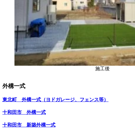
施工後
外構一式
東北町 外構一式（ヨドガレージ、フェンス等）
十和田市 外構一式
十和田市 新築外構一式