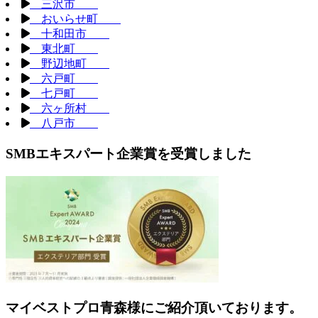
三沢市
おいらせ町
十和田市
東北町
野辺地町
六戸町
七戸町
六ヶ所村
八戸市
SMBエキスパート企業賞を受賞しました
マイベストプロ青森様にご紹介頂いております。